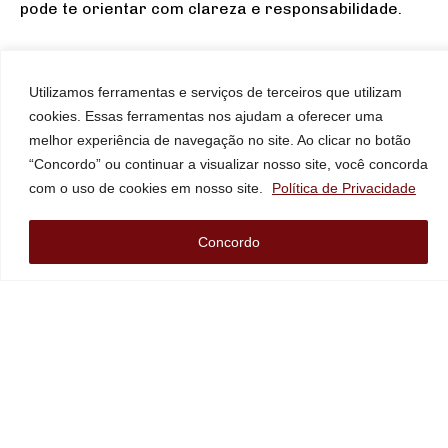
pode te orientar com clareza e responsabilidade.
Utilizamos ferramentas e serviços de terceiros que utilizam
cookies. Essas ferramentas nos ajudam a oferecer uma
melhor experiência de navegação no site. Ao clicar no botão
“Concordo” ou continuar a visualizar nosso site, você concorda
com o uso de cookies em nosso site.
Política de Privacidade
Concordo
Bruna Kosmel
Bruna Kosmel é advogada especializada em Direito de
Família e Sucessões. Com uma atuação marcada pela
humanização, responsabilidade e transparência, ela
busca sempre a melhor estratégia para atender às
necessidades de seus clientes.