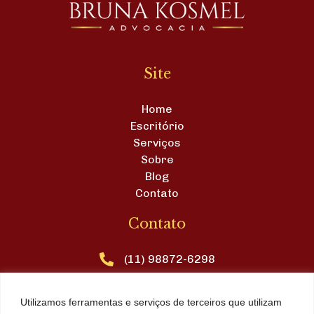
Site
Home
Escritório
Serviços
Sobre
Blog
Contato
Contato
(11) 98872-6298
contato@brunakosmel.adv.br
Utilizamos ferramentas e serviços de terceiros que utilizam
Avenida Brasil, nº 11, sala 19, Centro, Águas de