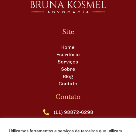
Site
Home
Escritório
Serviços
Sobre
Blog
Contato
Contato
(11) 98872-6298
contato@brunakosmel.adv.br
Utilizamos ferramentas e serviços de terceiros que utilizam
Avenida Brasil, nº 11, sala 19, Centro, Águas de