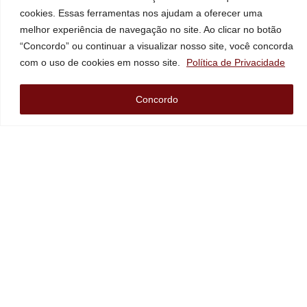
cookies. Essas ferramentas nos ajudam a oferecer uma
melhor experiência de navegação no site. Ao clicar no botão
“Concordo” ou continuar a visualizar nosso site, você concorda
com o uso de cookies em nosso site.
Política de Privacidade
Bruna Kosmel
Concordo
Bruna Kosmel é advogada especializada em Direito de
Família e Sucessões. Com uma atuação marcada pela
humanização, responsabilidade e transparência, ela
busca sempre a melhor estratégia para atender às
necessidades de seus clientes.
Sócia-proprietária da Bruna Kosmel Advocacia,
localizada em Águas de Lindóia, oferece atendimento
100% digital, garantindo acessibilidade e eficiência em
todo o território nacional.
WhatsApp:
(11) 9 8872-6298