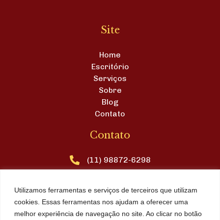
Site
Home
Escritório
Serviços
Sobre
Blog
Contato
Contato
(11) 98872-6298
contato@brunakosmel.adv.br
Utilizamos ferramentas e serviços de terceiros que utilizam
Avenida Brasil, nº 11, sala 19, Centro, Águas de
cookies. Essas ferramentas nos ajudam a oferecer uma
Lindóia, CEP: 13940-000
melhor experiência de navegação no site. Ao clicar no botão